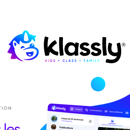
TION
 les