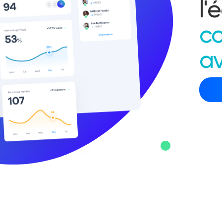
l'
c
av