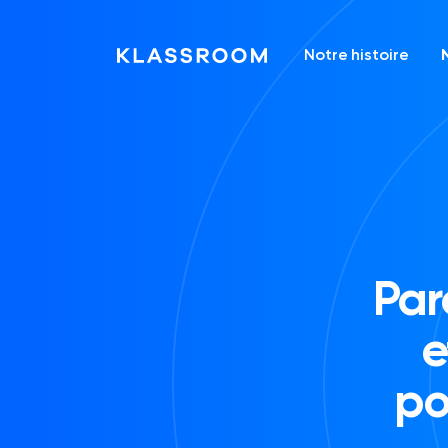
Notre histoire
Par
e
po