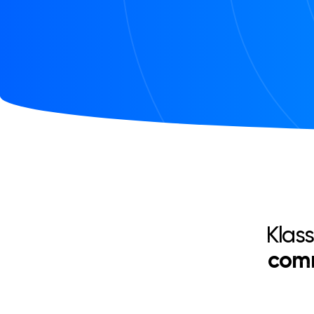
Klas
com